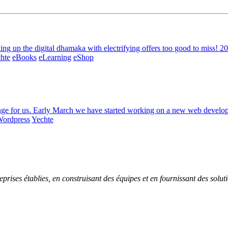
ng up the digital dhamaka with electrifying offers too good to miss! 20%
hte
eBooks
eLearning
eShop
nge for us. Early March we have started working on a new web developm
ordpress
Yechte
prises établies, en construisant des équipes et en fournissant des solu