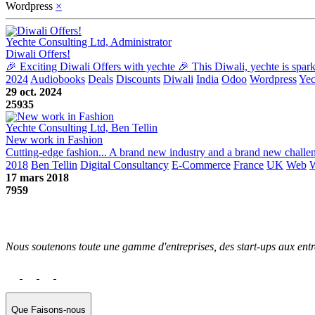
Wordpress
×
Yechte Consulting Ltd, Administrator
Diwali Offers!
🎉 Exciting Diwali Offers with yechte 🎉 This Diwali, yechte is sparki
2024
Audiobooks
Deals
Discounts
Diwali
India
Odoo
Wordpress
Yec
29 oct. 2024
25935
Yechte Consulting Ltd, Ben Tellin
New work in Fashion
Cutting-edge fashion... A brand new industry and a brand new challe
2018
Ben Tellin
Digital Consultancy
E-Commerce
France
UK
Web
W
17 mars 2018
7959
Nous soutenons toute une gamme d'entreprises, des start-ups aux entre
Que Faisons-nous