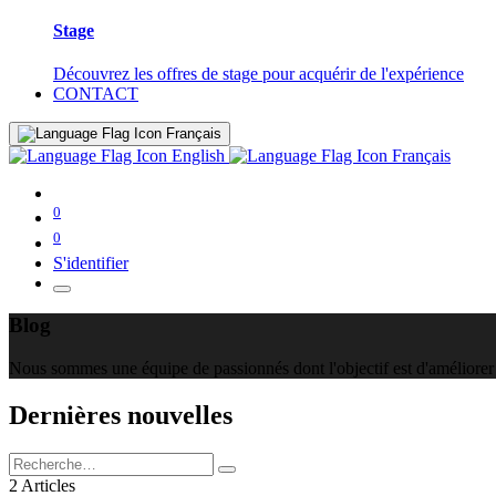
Stage
Découvrez les offres de stage pour acquérir de l'expérience
CONTACT
Français
English
Français
0
0
S'identifier
Blog
Nous sommes une équipe de passionnés dont l'objectif est d'améliorer 
Dernières nouvelles
2 Articles